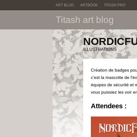
ART BLOG
ARTBOOK
TITASH PRO
Titash
art blog
NORDICFU
ILLUSTRATIONS
Création de badges po
c'est la mascotte de l'é
équipes de sécurité et m
vous puissiez les voir en
Attendees :