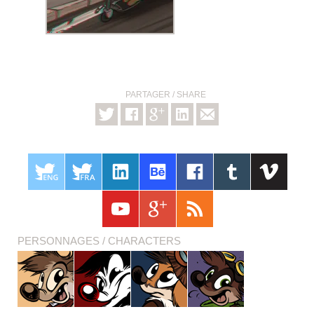
PARTAGER / SHARE
PERSONNAGES / CHARACTERS
Titash
Pistash
Pucky
Krabouille