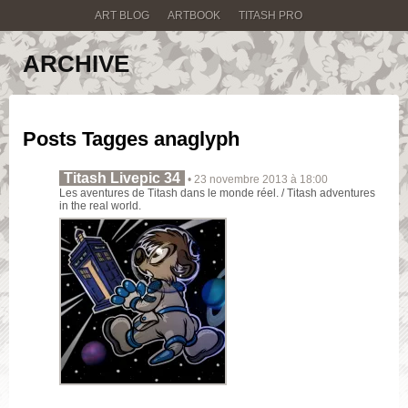
ART BLOG
ARTBOOK
TITASH PRO
ARCHIVE
Posts Tagges
anaglyph
Titash Livepic 34
• 23 novembre 2013 à 18:00
Les aventures de Titash dans le monde réel. / Titash adventures
in the real world.