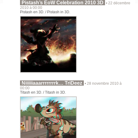
Pistash’s EoW Celebration 2010 3D
• 22 décembre
2010 à 00:00
Pistash en 3D. / Pistash in 3D.
Niiiiiiaaarrrrrrrrk… TriDeez
• 28 novembre 2010 à
00:00
Titash en 3D. / Titash in 3D.