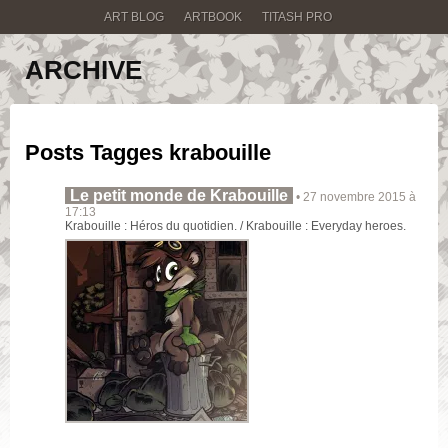
ART BLOG
ARTBOOK
TITASH PRO
ARCHIVE
Posts Tagges
krabouille
Le petit monde de Krabouille
• 27 novembre 2015 à
17:13
Krabouille : Héros du quotidien. / Krabouille : Everyday heroes.