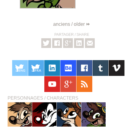
anciens / older ⏩
PARTAGER / SHARE
PERSONNAGES / CHARACTERS
Titash
Pistash
Pucky
Krabouille